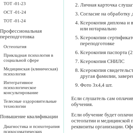
ТОТ -01-23
Личная карточка слушат
ОСТ -01-24
Согласие на обработку 
ТОТ -01-24
Ксерокопия диплома и 
или нотариально
Профессиональная
переподготовка
Ксерокопии сертификато
переподготовке
Остеопатия
Ксерокопия паспорта (2,
Прикладная психология в
социальной сфере
Ксерокопия СНИЛС
Медицинская (клиническая)
Ксерокопия свидетельст
психология
другая фамилии, завер
Интегративное
Фото 3х4,4 шт.
психологическое
консультирование
Если слушатель сам оплачив
Телесные оздоровительные
обучения.
технологии
Если обучение будет оплач
Повышение квалификации
остеопатии и медицинской 
реквизиты организации. Оф
Диагностика и психотерапия
психосоматических