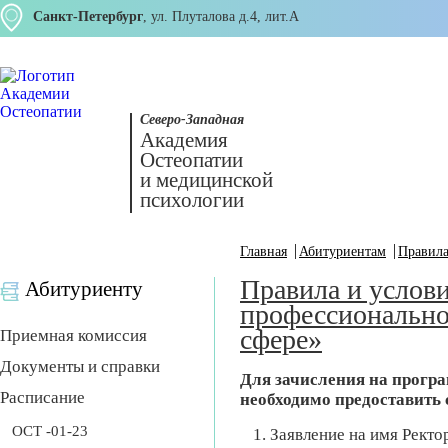
Санкт-Петербург
, ул. Плуталова д.4, лит.А
Северо-Западная
Академия
Остеопатии
и медицинской
психологии
Главная
Абитуриентам
Правила
Правила и услов
Абитуриенту
профессионально
сфере»
Приемная комиссия
Документы и справки
Для зачисления на прогр
Расписание
необходимо предоставить
ОСТ -01-23
Заявление на имя Ректор