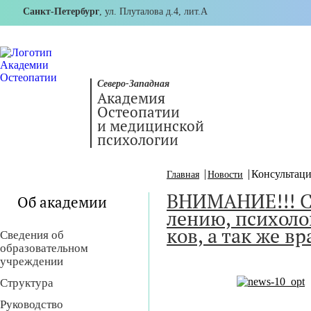
Санкт-Петербург
, ул. Плуталова д.4, лит.А
Северо-Западная
Академия
Остеопатии
и медицинской
психологии
Консультац
Главная
Новости
ВНИМАНИЕ!!! СР
Об академии
ле­нию, пси­хо­ло­
ков, а так же вра
Сведения об
образовательном
учреждении
Структура
Руководство